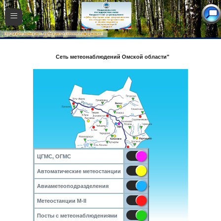
≡
Сеть метеонаблюдений Омской области"
ЦГМС, ОГМС
Автоматические метеостанции
Авиаметеоподразделения
Метеостанции М-II
Посты с метеонаблюдениями